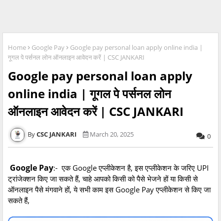
Home
Google Pay
Google pay personal loan apply online india |
गूगल पे पर्सनल लोन ऑनलाइन आवेदन करें | CSC JANKARI
Google pay personal loan apply
online india | गूगल पे पर्सनल लोन
ऑनलाइन आवेदन करें | CSC JANKARI
CSC JANKARI
March 20, 2025
0
Google Pay
:- एक
Google
एप्लीकेशन
है
,
इस
एप्लीकेशन
के
जरिए
UPI
ट्रांजेक्शन
किए
जा
सकते
हैं
,
चाहे
आपको
किसी
को
पैसे
भेजने
हों
या
किसी
से
ऑनलाइन
पैसे
मंगवाने
हों
,
ये
सभी
काम
इस
Google Pay
एप्लीकेशन
से
किए
जा
सकते
हैं
,