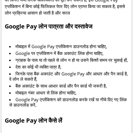
एप्लीकेशन
में
बिना
कोई
फिजिकल
पेपर
दिए
लोन
प्राप्त
किया
जा
सकता
है
,
इससे
लोन
प्रक्रिया
आसान
हो
जाती
है
और
सरल
Google Pay
लोन
पात्रता
और
दस्तावेज
मोबाइल
में
Google Pay
एप्लीकेशन
डाउनलोड
होना
चाहिए
,
Google
पर
एप्लीकेशन
में
बैंक
अकाउंट
लिंक
होना
चाहिए
,
ग्राहक
के
पास
या
तो
पहले
से
लोन
न
हो
या
उसने
किश्तें
समय
पर
चुकाई
हों
,
देश
का
कोई
भी
व्यक्ति
पात्र
है
,
जिनके
पास
बैंक
अकाउंट
और
Google Pay
और
आधार
और
पैन
कार्ड
है
,
वे
लोन
ले
सकते
हैं
,
बैंक
अकाउंट
के
साथ
आधार
कार्ड
और
पैन
कार्ड
भी
जरूरी
है
,
मोबाइल
नंबर
आधार
से
लिंक
होना
चाहिए
,
Google Pay
एप्लीकेशन
को
डाउनलोड
करके
रखें
या
नीचे
दिए
गए
लिंक
से
डाउनलोड
करें
,
Google Pay
लोन
कैसे
लें