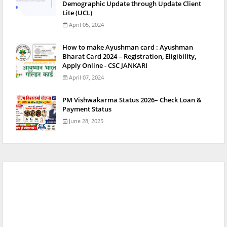
Demographic Update through Update Client
Lite (UCL)
April 05, 2024
How to make Ayushman card : Ayushman
Bharat Card 2024 – Registration, Eligibility,
Apply Online - CSC JANKARI
April 07, 2024
PM Vishwakarma Status 2026– Check Loan &
Payment Status
June 28, 2025