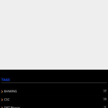
TAGS
17
BANKING
13
CSC
3
DBT Bharat