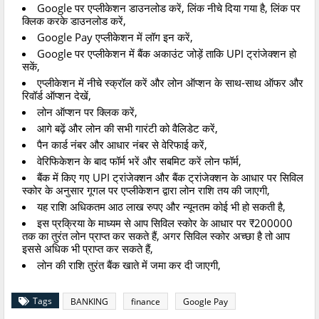
Google
पर
एप्लीकेशन
डाउनलोड
करें
,
लिंक
नीचे
दिया
गया
है
,
लिंक
पर
क्लिक
करके
डाउनलोड
करें
,
Google Pay
एप्लीकेशन
में
लॉग
इन
करें
,
Google
पर
एप्लीकेशन
में
बैंक
अकाउंट
जोड़ें
ताकि
UPI
ट्रांजेक्शन
हो
सकें
,
एप्लीकेशन
में
नीचे
स्क्रॉल
करें
और
लोन
ऑप्शन
के
साथ
-
साथ
ऑफर
और
रिवॉर्ड
ऑप्शन
देखें
,
लोन
ऑप्शन
पर
क्लिक
करें
,
आगे
बढ़ें
और
लोन
की
सभी
गारंटी
को
वैलिडेट
करें
,
पैन
कार्ड
नंबर
और
आधार
नंबर
से
वेरिफाई
करें
,
वेरिफिकेशन
के
बाद
फॉर्म
भरें
और
सबमिट
करें
लोन
फॉर्म
,
बैंक
में
किए
गए
UPI
ट्रांजेक्शन
और
बैंक
ट्रांजेक्शन
के
आधार
पर
सिविल
स्कोर
के
अनुसार
गूगल
पर
एप्लीकेशन
द्वारा
लोन
राशि
तय
की
जाएगी
,
यह
राशि
अधिकतम
आठ
लाख
रुपए
और
न्यूनतम
कोई
भी
हो
सकती
है
,
इस
प्रक्रिया
के
माध्यम
से
आप
सिविल
स्कोर
के
आधार
पर
₹200000
तक
का
तुरंत
लोन
प्राप्त
कर
सकते
हैं
,
अगर
सिविल
स्कोर
अच्छा
है
तो
आप
इससे
अधिक
भी
प्राप्त
कर
सकते
हैं
,
लोन
की
राशि
तुरंत
बैंक
खाते
में
जमा
कर
दी
जाएगी
,
Tags
BANKING
finance
Google Pay